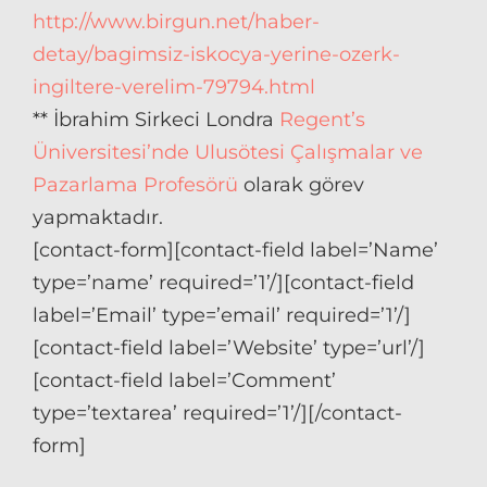
http://www.birgun.net/haber-
detay/bagimsiz-iskocya-yerine-ozerk-
ingiltere-verelim-79794.html
** İbrahim Sirkeci Londra
Regent’s
Üniversitesi’nde Ulusötesi Çalışmalar ve
Pazarlama Profesörü
olarak görev
yapmaktadır.
[contact-form][contact-field label=’Name’
type=’name’ required=’1’/][contact-field
label=’Email’ type=’email’ required=’1’/]
[contact-field label=’Website’ type=’url’/]
[contact-field label=’Comment’
type=’textarea’ required=’1’/][/contact-
form]