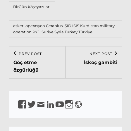
Categories
BirGün Köşeyazıları
Tags,
askeri operasyon
Cerablus
IŞID
ISIS
Kurdistan
military
operation
PYD
Suriye
Syria
Turkey
Türkiye
Post
PREV POST
NEXT POST
Previous
Next
navigation
Göç etme
İskoç gambiti
Post
Post
özgürlüğü
https://www.facebook.com/isirkeci
https://www.twitter.com/isirkeci
Email
https://www.linkedin.com/in/sirkeci/
https://www.youtube.com/channel
https://www.instagram.com/pro
https://sirkeci.uk
YQaDpNLKw