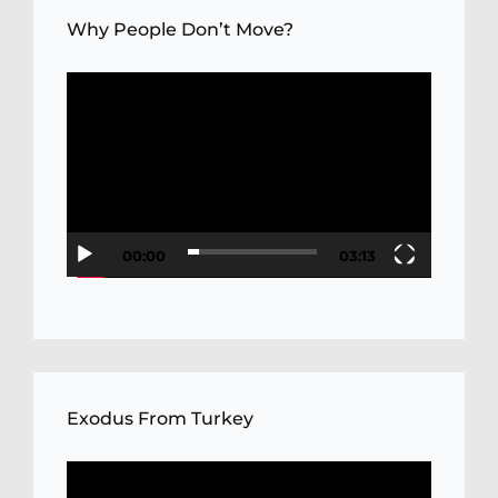
Why People Don’t Move?
Video
Player
00:00
03:13
Exodus From Turkey
Video