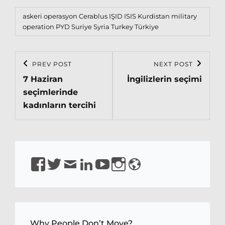
Tags,
askeri operasyon
Cerablus
IŞID
ISIS
Kurdistan
military
operation
PYD
Suriye
Syria
Turkey
Türkiye
Post
PREV POST
NEXT POST
Previous
Next
navigation
7 Haziran
İngilizlerin seçimi
Post
Post
seçimlerinde
kadınların tercihi
https://www.facebook.com/isirkeci
https://www.twitter.com/isirkeci
Email
https://www.linkedin.com/in/sirkeci/
https://www.youtube.com/channel
https://www.instagram.com/pro
https://sirkeci.uk
YQaDpNLKw
Why People Don’t Move?