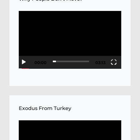
Video
Player
00:00
03:13
Exodus From Turkey
Video
Player