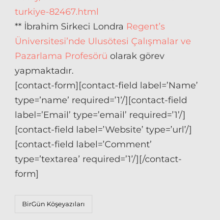
turkiye-82467.html
** İbrahim Sirkeci Londra
Regent’s
Üniversitesi’nde Ulusötesi Çalışmalar ve
Pazarlama Profesörü
olarak görev
yapmaktadır.
[contact-form][contact-field label=’Name’
type=’name’ required=’1’/][contact-field
label=’Email’ type=’email’ required=’1’/]
[contact-field label=’Website’ type=’url’/]
[contact-field label=’Comment’
type=’textarea’ required=’1’/][/contact-
form]
Categories
BirGün Köşeyazıları