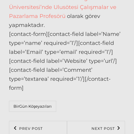
Üniversitesi’nde Ulusötesi Çalışmalar ve
Pazarlama Profesörü
olarak görev
yapmaktadır.
[contact-form][contact-field label=’Name’
type=’name’ required=’1’/][contact-field
label=’Email’ type=’email’ required=’1’/]
[contact-field label=’Website’ type=’url’/]
[contact-field label=’Comment’
type=’textarea’ required=’1’/][/contact-
form]
Categories
BirGün Köşeyazıları
Post
PREV POST
NEXT POST
Previous
Next