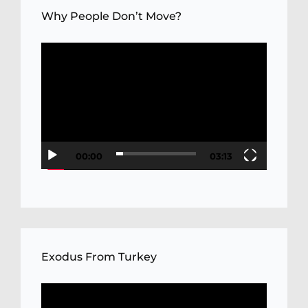
Why People Don’t Move?
Video
Player
00:00
03:13
Exodus From Turkey
Video