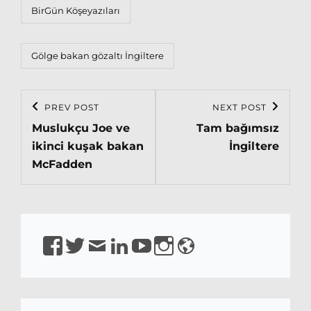
Categories
BirGün Köşeyazıları
Tags,
Gölge bakan
gözaltı
İngiltere
Post
PREV POST
NEXT POST
Previous
Next
navigation
Muslukçu Joe ve
Tam bağımsız
Post
Post
ikinci kuşak bakan
İngiltere
McFadden
https://www.facebook.com/isirkeci
https://www.twitter.com/isirkeci
Email
https://www.linkedin.com/in/sirkeci/
https://www.youtube.com/channel
https://www.instagram.com/pro
https://sirkeci.uk
YQaDpNLKw