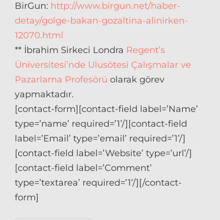
BirGun:
http://www.birgun.net/haber-
detay/golge-bakan-gozaltina-alinirken-
12070.html
** İbrahim Sirkeci Londra
Regent’s
Üniversitesi’nde Ulusötesi Çalışmalar ve
Pazarlama Profesörü
olarak görev
yapmaktadır.
[contact-form][contact-field label=’Name’
type=’name’ required=’1’/][contact-field
label=’Email’ type=’email’ required=’1’/]
[contact-field label=’Website’ type=’url’/]
[contact-field label=’Comment’
type=’textarea’ required=’1’/][/contact-
form]