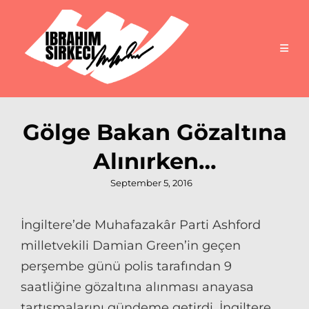
Gölge Bakan Gözaltına
Alınırken…
Posted
September 5, 2016
on
İngiltere’de Muhafazakâr Parti Ashford
milletvekili Damian Green’in geçen
perşembe günü polis tarafından 9
saatliğine gözaltına alınması anayasa
tartışmalarını gündeme getirdi. İngiltere