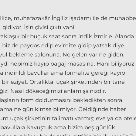
lice, muhafazakâr İngiliz işadamı ile de muhabbe
diyor. İşin çivisi çıktı yani.
aklaşık bir buçuk saat sonra indik İzmir’e. Alanda
e biz de paydos edip evimize gidip yatsak diye.
avul bekleme salonuna. Ne gelen var ne giden.
ydi hepimiz kayıp bagaj masasına. Hani biliyoruz
ndirildi bavullar ama formalite gereği kayıp
ir eziyet. Ortalıkta, uçak şirketinden bir tane
ğiz! Nasıl dökeceğimizi anlamışsınızdır.
aşların form doldurmasını bekledikten sonra
k ama ne gün kimse bilmiyor. Geldiğinde haber
um uçak şirketinin talimatı varmış; eve ya da otel
 bavullara kavuştuk ama bizim beş günlük