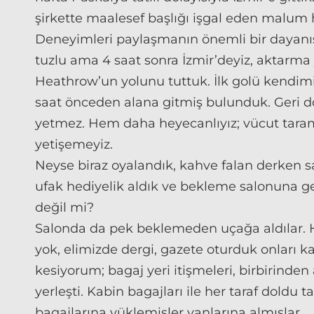
şirkette maalesef başlığı işgal eden malum h
Deneyimleri paylaşmanın önemli bir dayanı
tuzlu ama 4 saat sonra İzmir’deyiz, aktarm
Heathrow’un yolunu tuttuk. İlk golü kendimi
saat önceden alana gitmiş bulunduk. Geri d
yetmez. Hem daha heyecanlıyız; vücut tarama
yetişemeyiz.
Neyse biraz oyalandık, kahve falan derken saat
ufak hediyelik aldık ve bekleme salonuna g
değil mi?
Salonda da pek beklemeden uçağa aldılar. Her
yok, elimizde dergi, gazete oturduk onları k
kesiyorum; bagaj yeri itişmeleri, birbirinden 
yerleşti. Kabin bagajları ile her taraf doldu t
bagajlarına yüklemişler yanlarına almışlar.