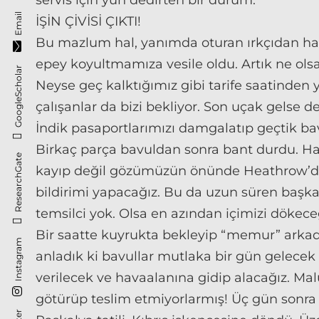
Email
İŞİN ÇİVİSİ ÇIKTI!
Bu mazlum hal, yanımda oturan ırkçıdan hal
epey koyultmamıza vesile oldu. Artık ne olsa gi
GoogleScholar
Neyse geç kalktığımız gibi tarife saatinden y
çalışanlar da bizi bekliyor. Son uçak gelse d
İndik pasaportlarımızı damgalatıp geçtik b
Birkaç parça bavuldan sonra bant durdu. Ha
ResearchGate
kayıp değil gözümüzün önünde Heathrow’da i
bildirimi yapacağız. Bu da uzun süren başka b
temsilci yok. Olsa en azından içimizi dökece
Bir saatte kuyrukta bekleyip “memur” arkad
Instagram
anladık ki bavullar mutlaka bir gün gelece
verilecek ve havaalanına gidip alacağız. Mal
götürüp teslim etmiyorlarmış! Üç gün sonra