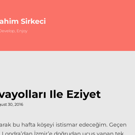
rahim Sirkeci
evelop, Enjoy
ayolları Ile Eziyet
ted
ust 30, 2016
arak bu hafta köşeyi istismar edeceğim. Geçen
tik. Londra’dan İzmir’e doğrudan uçuş yapan tek