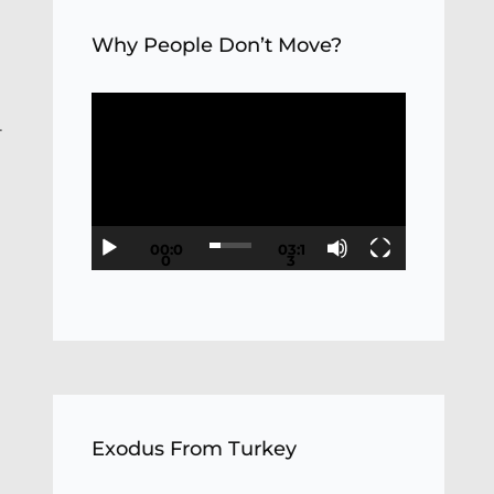
Why People Don’t Move?
Video
4
Player
00:0
03:1
0
3
Exodus From Turkey