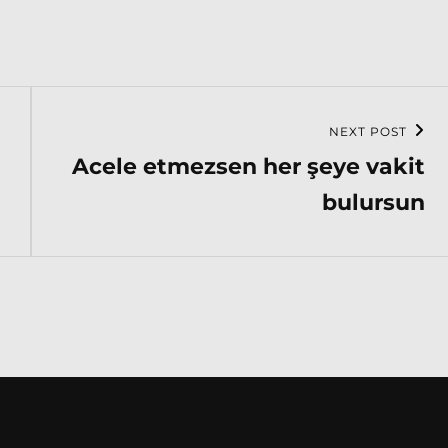
NEXT POST
Next
Acele etmezsen her şeye vakit
Post
bulursun