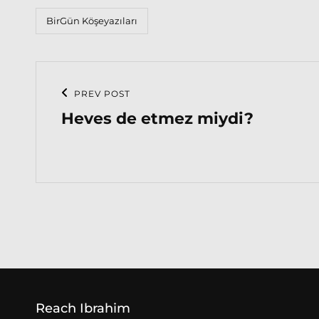
Categories
BirGün Köşeyazıları
Post
PREV POST
Previous
navigation
Heves de etmez miydi?
Post
Reach Ibrahim