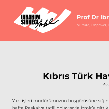
Prof Dr Ib
Nurture, Empower, D
Kıbrıs Türk Hav
Pos
Aug
on
Yazı işleri müdürümüzün hoşgörüsüne sığın
hafta Paskalya tatili dolayısıyla İzmir’e git