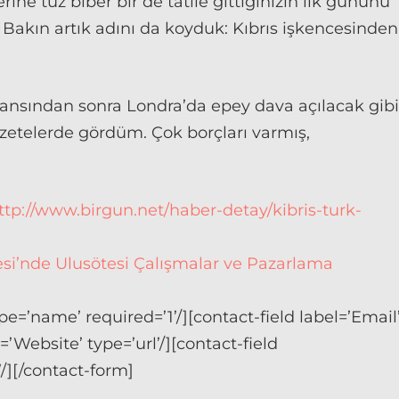
rine tuz biber bir de tatile gittiğinizin ilk gününü
 Bakın artık adını da koyduk: Kıbrıs işkencesinden
seansından sonra Londra’da epey dava açılacak gibi
azetelerde gördüm. Çok borçları varmış,
ttp://www.birgun.net/haber-detay/kibris-turk-
esi’nde Ulusötesi Çalışmalar ve Pazarlama
e=’name’ required=’1’/][contact-field label=’Email
=’Website’ type=’url’/][contact-field
/][/contact-form]