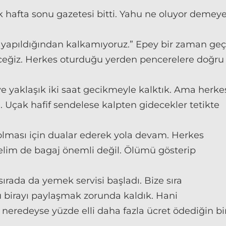
 hafta sonu gazetesi bitti. Yahu ne oluyor demey
 yapıldığından kalkamıyoruz.” Epey bir zaman geç
receğiz. Herkes oturduğu yerden pencerelere doğru
di ve yaklaşık iki saat gecikmeyle kalktık. Ama herke
. Uçak hafif sendelese kalpten gidecekler tetikte
ması için dualar ederek yola devam. Herkes
idelim de bagaj önemli değil. Ölümü gösterip
ırada da yemek servisi başladı. Bize sıra
u birayı paylaşmak zorunda kaldık. Hani
neredeyse yüzde elli daha fazla ücret ödediğin bi