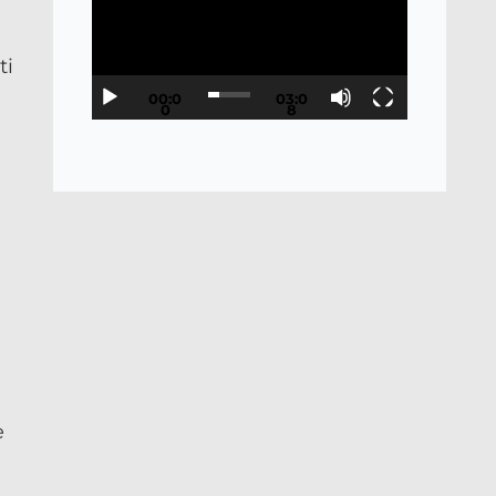
ti
00:0
03:0
0
8
e