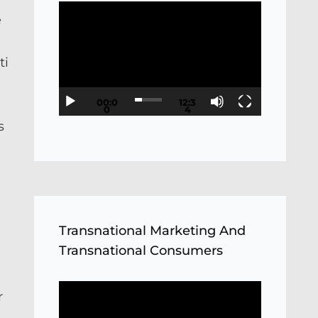
Video
e
Player
ti
00:0
12:3
0
4
s
Transnational Marketing And
Transnational Consumers
Video
r
Player