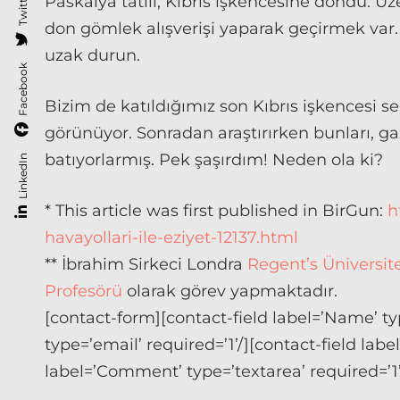
Twitter
Paskalya tatili, Kıbrıs işkencesine döndü. Üze
don gömlek alışverişi yaparak geçirmek var.
uzak durun.
Facebook
Bizim de katıldığımız son Kıbrıs işkencesi 
görünüyor. Sonradan araştırırken bunları, g
batıyorlarmış. Pek şaşırdım! Neden ola ki?
LinkedIn
* This article was first published in BirGun:
h
havayollari-ile-eziyet-12137.html
** İbrahim Sirkeci Londra
Regent’s Üniversit
Profesörü
olarak görev yapmaktadır.
[contact-form][contact-field label=’Name’ typ
type=’email’ required=’1’/][contact-field label
label=’Comment’ type=’textarea’ required=’1’