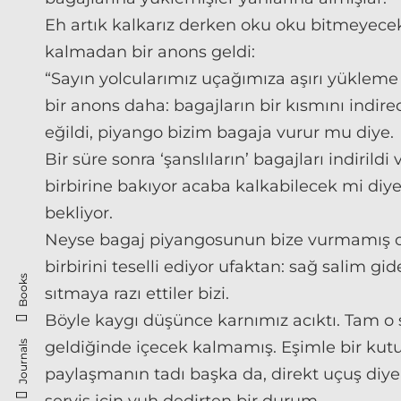
Eh artık kalkarız derken oku oku bitmeyecek
kalmadan bir anons geldi:
“Sayın yolcularımız uçağımıza aşırı yükleme
bir anons daha: bagajların bir kısmını indi
eğildi, piyango bizim bagaja vurur mu diye.
Bir süre sonra ‘şanslıların’ bagajları indiril
birbirine bakıyor acaba kalkabilecek mi diye
bekliyor.
Neyse bagaj piyangosunun bize vurmamış ol
birbirini teselli ediyor ufaktan: sağ salim g
Books
sıtmaya razı ettiler bizi.
Böyle kaygı düşünce karnımız acıktı. Tam o s
geldiğinde içecek kalmamış. Eşimle bir kut
Journals
paylaşmanın tadı başka da, direkt uçuş diye 
servis için yuh dedirten bir durum.