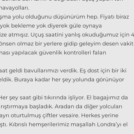
avayolları.
şma yolu olduğunu düşünürüm hep. Fiyatı biraz
a yok bekleme yok diyerek güle oynaya
ze atmışız. Uçuş saatini yanlış okuduğumuz için 
önsen olmaz bir yerlere gidip geleyim desen vakit
sı yapılacak güvenlik kontrolleri falan
 geldi bavullarımızı verdik. Eş dost için bir iki
eldik. Buraya kadar her şey yolunda görünüyor
 şey saat gibi tıkırında işliyor. El bagajımız da
arıştırmaya başladık. Aradan da diğer yolcuları
ayrı oturtulmuş çiftler vesaire. Herkes yerine
aştı. Kıbrıslı hemşerilerimiz maşallah Londra’yı el