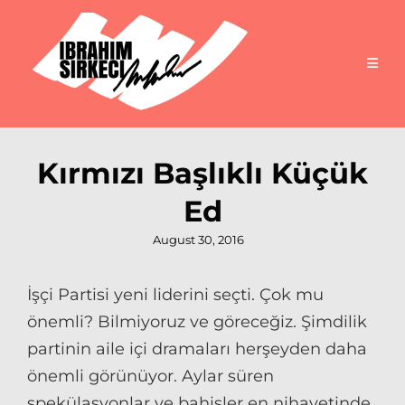
Kırmızı Başlıklı Küçük
Ed
Posted
August 30, 2016
on
İşçi Partisi yeni liderini seçti. Çok mu
önemli? Bilmiyoruz ve göreceğiz. Şimdilik
partinin aile içi dramaları herşeyden daha
önemli görünüyor. Aylar süren
spekülasyonlar ve bahisler en nihayetinde