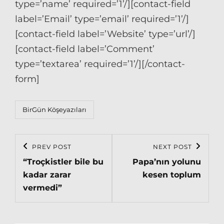
type=’name’ required=’1’/][contact-field
label=’Email’ type=’email’ required=’1’/]
[contact-field label=’Website’ type=’url’/]
[contact-field label=’Comment’
type=’textarea’ required=’1’/][/contact-
form]
Categories
BirGün Köşeyazıları
Post
PREV POST
NEXT POST
Previous
Next
navigation
“Troçkistler bile bu
Papa’nın yolunu
Post
Post
kadar zarar
kesen toplum
vermedi”