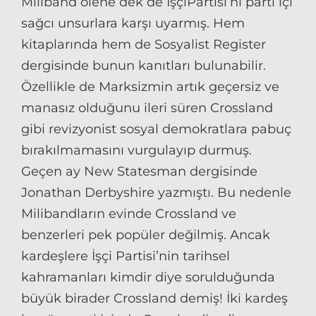
Miliband ölene dek de İşçiPartisi’ni parti içi
sağcı unsurlara karşı uyarmış. Hem
kitaplarında hem de Sosyalist Register
dergisinde bunun kanıtları bulunabilir.
Özellikle de Marksizmin artık geçersiz ve
manasız olduğunu ileri süren Crossland
gibi revizyonist sosyal demokratlara pabuç
bırakılmamasını vurgulayıp durmuş.
Geçen ay New Statesman dergisinde
Jonathan Derbyshire yazmıştı. Bu nedenle
Milibandların evinde Crossland ve
benzerleri pek popüler değilmiş. Ancak
kardeşlere İşçi Partisi’nin tarihsel
kahramanları kimdir diye sorulduğunda
büyük birader Crossland demiş! İki kardeş