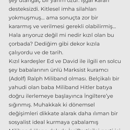
şey utangaç bir yarım özür: işgal kararı
desteksizdi. Kitlesel imha silahları
yokmuşmuş… ama sonuçta zor bir
kararmış ve verilmesi gerekli olabilirmiş…
Hala arıyoruz değil mi nedir kızıl olan bu
çorbada? Dediğim gibi dekor kızıla
çalıyordu ve de tarih.
Kızıl kardeşler Ed ve David ile ilgili en solcu
şey babalarının ünlü Marksist kuramcı
(Adolf) Ralph Miliband olması. Belçikalı bir
yahudi olan baba Miliband Hitler batıya
doğru ilerlemeye başlayınca İngiltere’ye
sığınmış. Muhakkak ki dönemsel
değişimleri dikkate alarak daha ılıman bir
sosyalist ideal kurmaya çabalamış