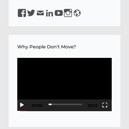
https://www.facebook.com/isirkeci
https://www.twitter.com/isirkeci
Email
https://www.linkedin.com/in/sirkeci/
https://www.youtube.com/channel
https://www.instagram.com/pro
https://sirkeci.uk
YQaDpNLKw
Why People Don’t Move?
Video
Player
00:00
03:13