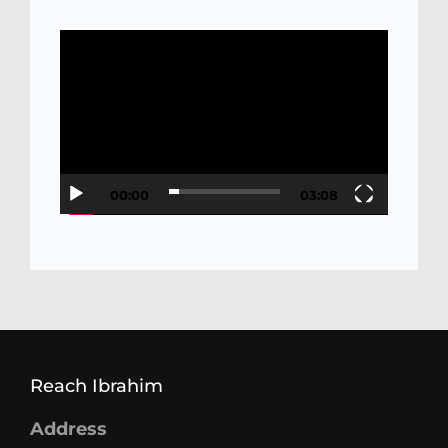
Video
Player
00:00
03:08
Reach Ibrahim
Address