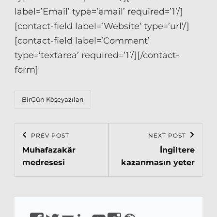
label=’Email’ type=’email’ required=’1’/]
[contact-field label=’Website’ type=’url’/]
[contact-field label=’Comment’
type=’textarea’ required=’1’/][/contact-
form]
Categories
BirGün Köşeyazıları
Post
PREV POST
NEXT POST
Previous
Next
navigation
Muhafazakâr
İngiltere
Post
Post
medresesi
kazanmasın yeter
https://www.facebook.com/isirkeci
https://www.twitter.com/isirkeci
Email
https://www.linkedin.com/in/sirkeci/
https://www.youtube.com/channel
https://www.instagram.com/pro
https://sirkeci.uk