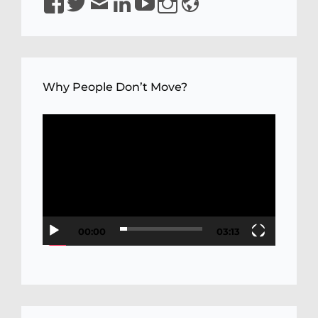
YQaDpNLKw
Why People Don’t Move?
Video
Player
00:00
03:13