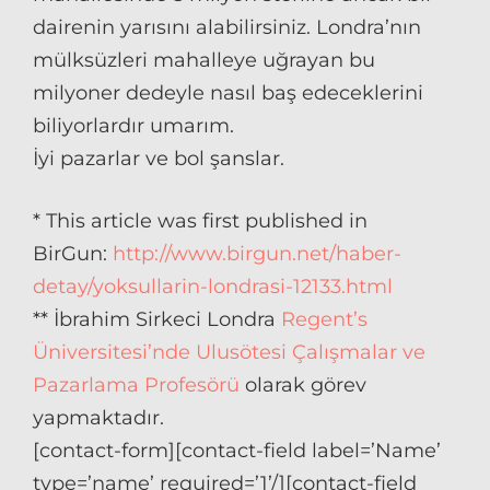
dairenin yarısını alabilirsiniz. Londra’nın
mülksüzleri mahalleye uğrayan bu
milyoner dedeyle nasıl baş edeceklerini
biliyorlardır umarım.
İyi pazarlar ve bol şanslar.
* This article was first published in
BirGun:
http://www.birgun.net/haber-
detay/yoksullarin-londrasi-12133.html
** İbrahim Sirkeci Londra
Regent’s
Üniversitesi’nde Ulusötesi Çalışmalar ve
Pazarlama Profesörü
olarak görev
yapmaktadır.
[contact-form][contact-field label=’Name’
type=’name’ required=’1’/][contact-field